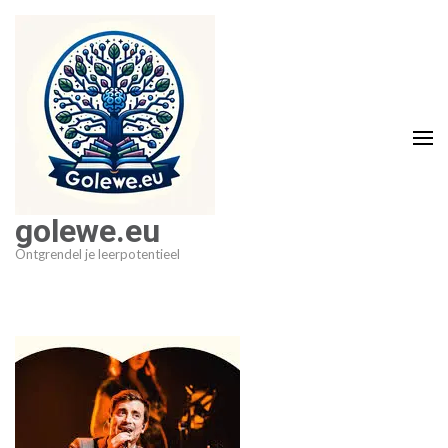
Ga
naar
inhoud
(druk
op
Enter)
golewe.eu
Ontgrendel je leerpotentieel