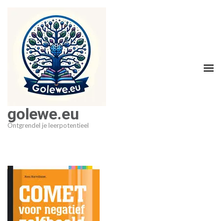
Ga
naar
inhoud
(druk
op
Enter)
golewe.eu
Ontgrendel je leerpotentieel