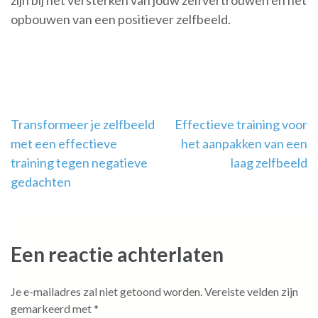
zijn bij het versterken van jouw zelfvertrouwen en het
opbouwen van een positiever zelfbeeld.
Berichtnavigatie
Transformeer je zelfbeeld
Effectieve training voor
met een effectieve
het aanpakken van een
training tegen negatieve
laag zelfbeeld
gedachten
Een reactie achterlaten
Je e-mailadres zal niet getoond worden.
Vereiste velden zijn
gemarkeerd met
*