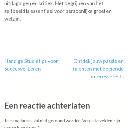
uitdagingen en kritiek. Het begrijpen van het
zelfbeeld is essentieel voor persoonlijke groei en
welzijn.
Berichtnavigatie
Handige Studietips voor
Ontdek jouw passie en
Succesvol Leren
talenten met boeiende
interessetests
Een reactie achterlaten
Je e-mailadres zal niet getoond worden.
Vereiste velden zijn
gemarkeerd met
*