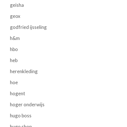
geisha
geox
godfried ijsseling
h&m
hbo
heb
herenkleding
hoe
hogent
hoger onderwijs
hugo boss
hugo shop