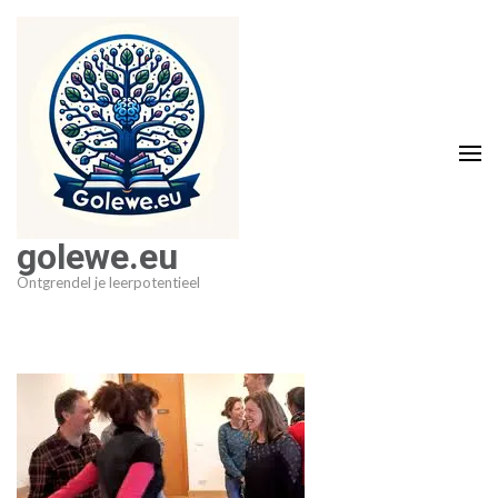
Ga
naar
inhoud
(druk
op
Enter)
golewe.eu
Ontgrendel je leerpotentieel