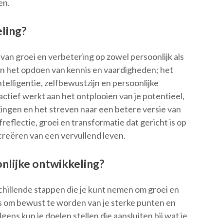
en.
ling?
an groei en verbetering op zowel persoonlijk als
een het opdoen van kennis en vaardigheden; het
elligentie, zelfbewustzijn en persoonlijke
actief werkt aan het ontplooien van je potentieel,
ngen en het streven naar een betere versie van
reflectie, groei en transformatie dat gericht is op
creëren van een vervullend leven.
nlijke ontwikkeling?
schillende stappen die je kunt nemen om groei en
is om bewust te worden van je sterke punten en
gens kun je doelen stellen die aansluiten bij wat je