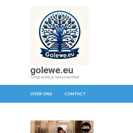
Ga
naar
inhoud
(druk
op
Enter)
golewe.eu
Ontgrendel je leerpotentieel
OVER ONS
CONTACT