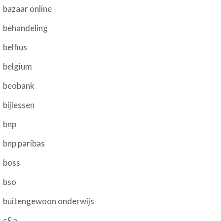
bazaar online
behandeling
belfius
belgium
beobank
bijlessen
bnp
bnp paribas
boss
bso
buitengewoon onderwijs
c&a