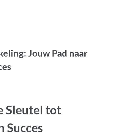
keling: Jouw Pad naar
ces
 Sleutel tot
n Succes