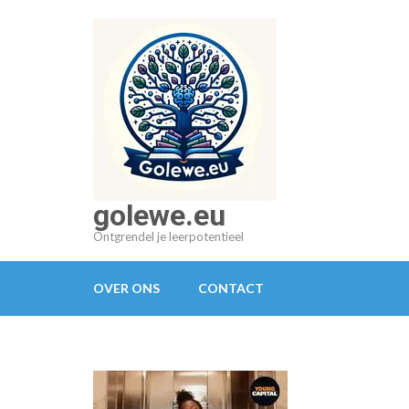
Ga
naar
inhoud
(druk
op
Enter)
golewe.eu
Ontgrendel je leerpotentieel
OVER ONS
CONTACT