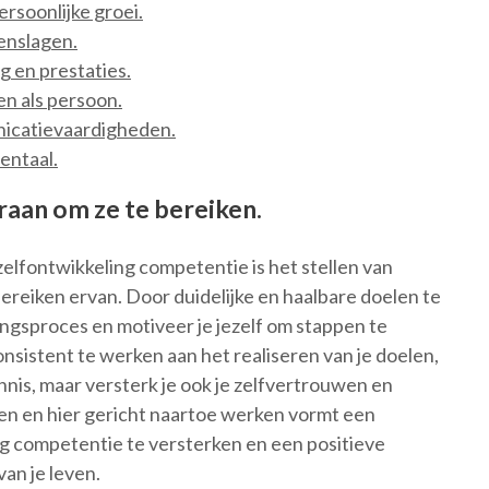
ersoonlijke groei.
genslagen.
g en prestaties.
en als persoon.
nicatievaardigheden.
mentaal.
raan om ze te bereiken.
zelfontwikkeling competentie is het stellen van
bereiken ervan. Door duidelijke en haalbare doelen te
lingsproces en motiveer je jezelf om stappen te
onsistent te werken aan het realiseren van je doelen,
nnis, maar versterk je ook je zelfvertrouwen en
en en hier gericht naartoe werken vormt een
g competentie te versterken en een positieve
an je leven.