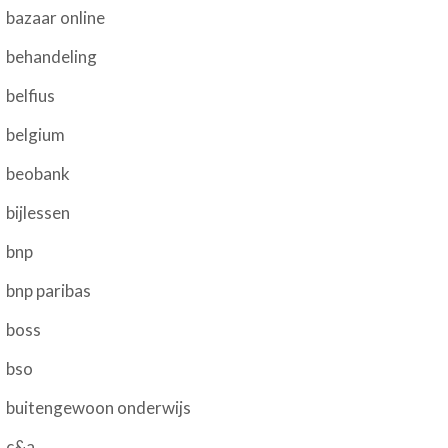
bazaar online
behandeling
belfius
belgium
beobank
bijlessen
bnp
bnp paribas
boss
bso
buitengewoon onderwijs
c&a