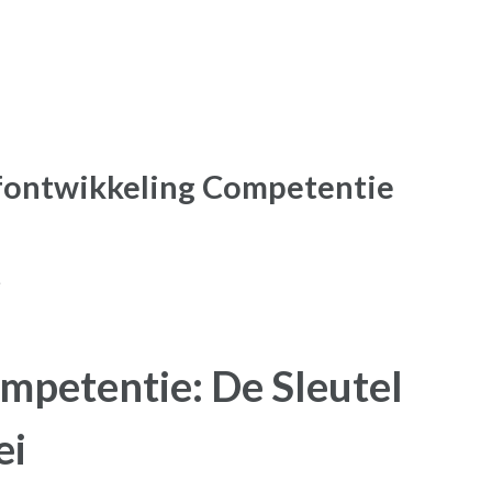
fontwikkeling Competentie
e
mpetentie: De Sleutel
ei