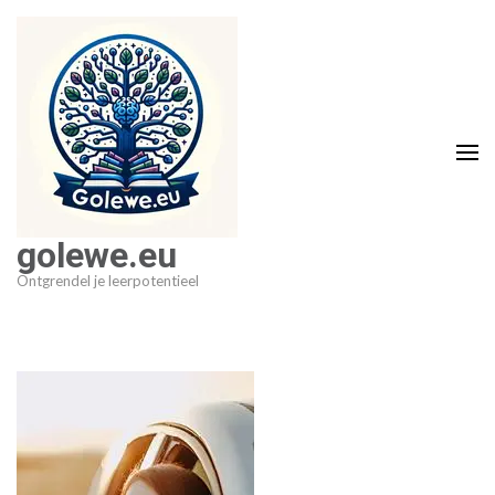
Ga
naar
inhoud
(druk
op
Enter)
golewe.eu
Ontgrendel je leerpotentieel