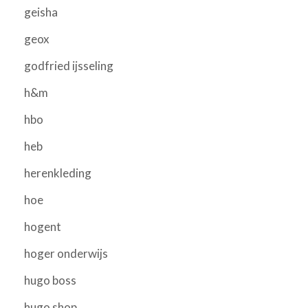
geisha
geox
godfried ijsseling
h&m
hbo
heb
herenkleding
hoe
hogent
hoger onderwijs
hugo boss
hugo shop