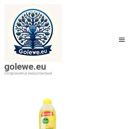
Ga
naar
inhoud
(druk
op
Enter)
golewe.eu
Ontgrendel je leerpotentieel