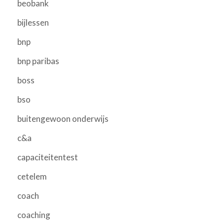
beobank
bijlessen
bnp
bnp paribas
boss
bso
buitengewoon onderwijs
c&a
capaciteitentest
cetelem
coach
coaching