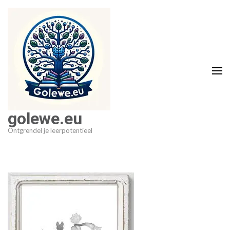
Ga
naar
inhoud
(druk
op
Enter)
golewe.eu
Ontgrendel je leerpotentieel