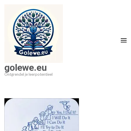
Ga
naar
inhoud
(druk
op
Enter)
golewe.eu
Ontgrendel je leerpotentieel